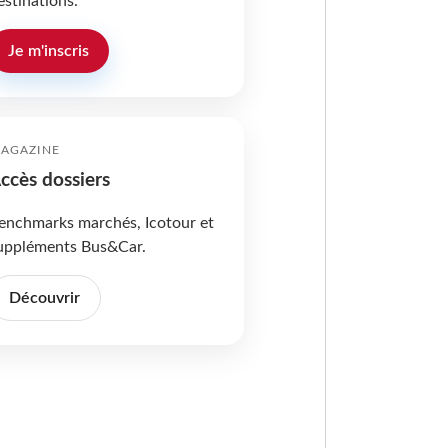
estinations.
Je m'inscris
AGAZINE
ccès dossiers
enchmarks marchés, Icotour et
uppléments Bus&Car.
Découvrir