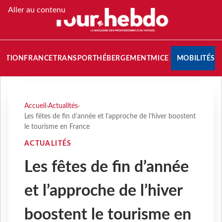
Aller au contenu
NATION
FRANCE
TRANSPORT
HÉBERGEMENT
MICE
MOBILITÉS
Accueil
›
Actualités
›
Les fêtes de fin d’année et l’approche de l’hiver boostent
le tourisme en France
ACTUALITÉS
Les fêtes de fin d’année
et l’approche de l’hiver
boostent le tourisme en