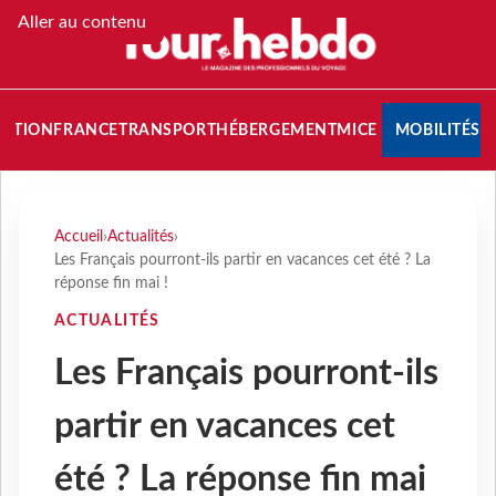
Aller au contenu
NATION
FRANCE
TRANSPORT
HÉBERGEMENT
MICE
MOBILITÉS
Accueil
›
Actualités
›
Les Français pourront-ils partir en vacances cet été ? La
réponse fin mai !
ACTUALITÉS
Les Français pourront-ils
partir en vacances cet
été ? La réponse fin mai