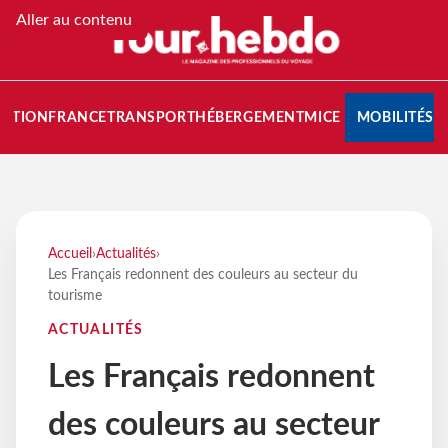
Aller au contenu
NATION
FRANCE
TRANSPORT
HÉBERGEMENT
MICE
MOBILITÉS
Accueil
›
Actualités
›
Les Français redonnent des couleurs au secteur du
tourisme
ACTUALITÉS
Les Français redonnent
des couleurs au secteur