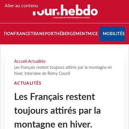
Aller au contenu
NATION
FRANCE
TRANSPORT
HÉBERGEMENT
MICE
MOBILITÉS
Accueil
›
Actualités
›
Les Français restent toujours attirés par la montagne en
hiver. Interview de Rémy Counil
ACTUALITÉS
Les Français restent
toujours attirés par la
montagne en hiver.