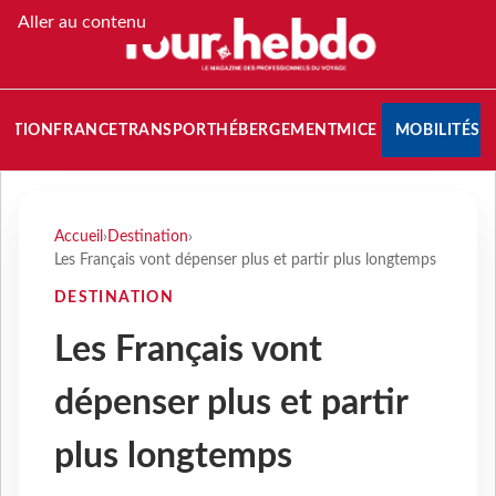
Aller au contenu
NATION
FRANCE
TRANSPORT
HÉBERGEMENT
MICE
MOBILITÉS
Accueil
›
Destination
›
Les Français vont dépenser plus et partir plus longtemps
DESTINATION
Les Français vont
dépenser plus et partir
plus longtemps