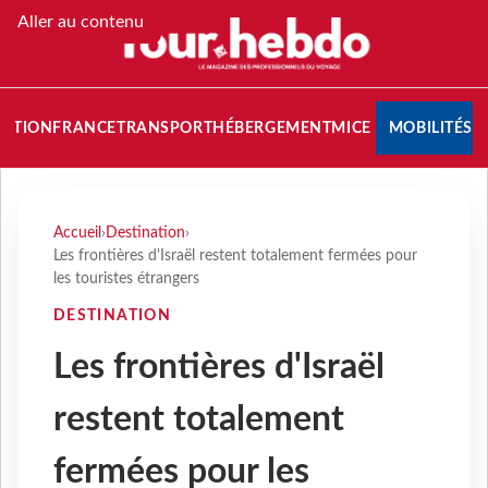
Aller au contenu
NATION
FRANCE
TRANSPORT
HÉBERGEMENT
MICE
MOBILITÉS
Accueil
›
Destination
›
Les frontières d'Israël restent totalement fermées pour
les touristes étrangers
DESTINATION
Les frontières d'Israël
restent totalement
fermées pour les