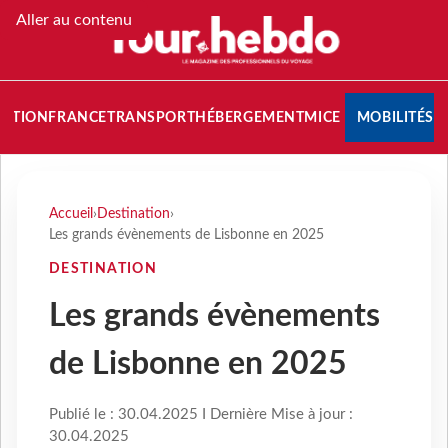
Aller au contenu
NATION
FRANCE
TRANSPORT
HÉBERGEMENT
MICE
MOBILITÉS
Accueil
›
Destination
›
Les grands évènements de Lisbonne en 2025
DESTINATION
Les grands évènements
de Lisbonne en 2025
Publié le : 30.04.2025 I Dernière Mise à jour :
30.04.2025