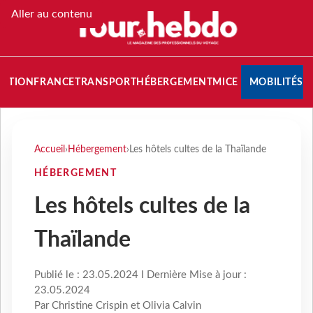
Aller au contenu
NATION
FRANCE
TRANSPORT
HÉBERGEMENT
MICE
MOBILITÉS
Accueil
›
Hébergement
›
Les hôtels cultes de la Thaïlande
HÉBERGEMENT
Les hôtels cultes de la
Thaïlande
Publié le : 23.05.2024 I Dernière Mise à jour :
23.05.2024
Par Christine Crispin et Olivia Calvin