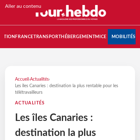
Aller au contenu
NATION
FRANCE
TRANSPORT
HÉBERGEMENT
MICE
MOBILITÉS
Accueil
›
Actualités
›
Les îles Canaries : destination la plus rentable pour les
télétravailleurs
ACTUALITÉS
Les îles Canaries :
destination la plus