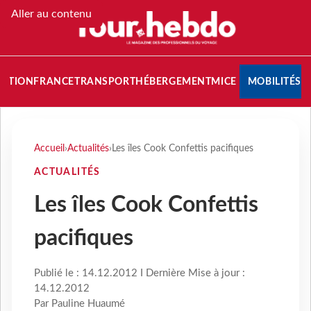
Aller au contenu
NATION
FRANCE
TRANSPORT
HÉBERGEMENT
MICE
MOBILITÉS
Accueil
›
Actualités
›
Les îles Cook Confettis pacifiques
ACTUALITÉS
Les îles Cook Confettis
pacifiques
Publié le : 14.12.2012 I Dernière Mise à jour :
14.12.2012
Par Pauline Huaumé