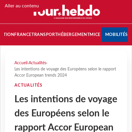
Aller au contenu
NATION
FRANCE
TRANSPORT
HÉBERGEMENT
MICE
MOBILITÉS
Accueil
›
Actualités
›
Les intentions de voyage des Européens selon le rapport
Accor European trends 2024
ACTUALITÉS
Les intentions de voyage
des Européens selon le
rapport Accor European