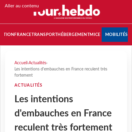
Aller au contenu
NATION
FRANCE
TRANSPORT
HÉBERGEMENT
MICE
MOBILITÉS
Accueil
›
Actualités
›
Les intentions d'embauches en France reculent très
fortement
ACTUALITÉS
Les intentions
d'embauches en France
reculent très fortement