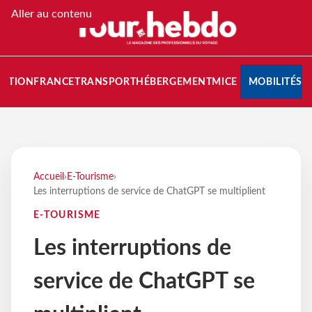
Aller au contenu
NATION
FRANCE
TRANSPORT
HÉBERGEMENT
MICE
MOBILITÉS
Accueil
›
E-Tourisme
›
Les interruptions de service de ChatGPT se multiplient
E-TOURISME
Les interruptions de
service de ChatGPT se