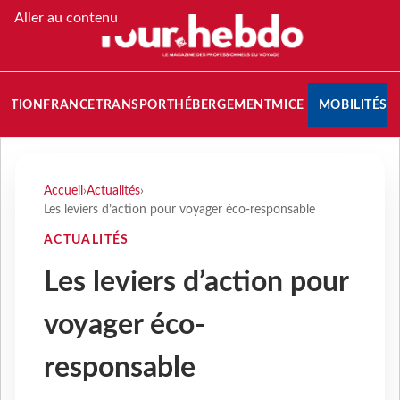
Aller au contenu
NATION
FRANCE
TRANSPORT
HÉBERGEMENT
MICE
MOBILITÉS
Accueil
›
Actualités
›
Les leviers d’action pour voyager éco-responsable
ACTUALITÉS
Les leviers d’action pour
voyager éco-
responsable