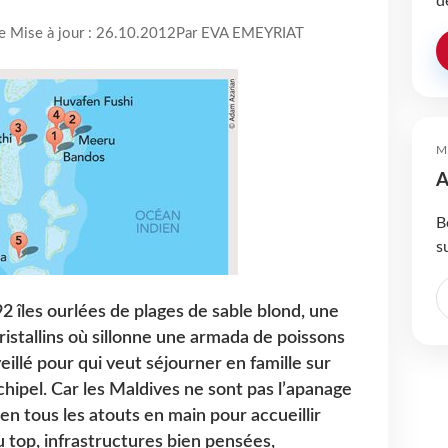
d
re Mise à jour : 26.10.2012
Par EVA EMEYRIAT
M
A
B
s
92 îles ourlées de plages de sable blond, une
ristallins où sillonne une armada de poissons
illé pour qui veut séjourner en famille sur
rchipel. Car les Maldives ne sont pas l’apanage
ien tous les atouts en main pour accueillir
u top, infrastructures bien pensées,