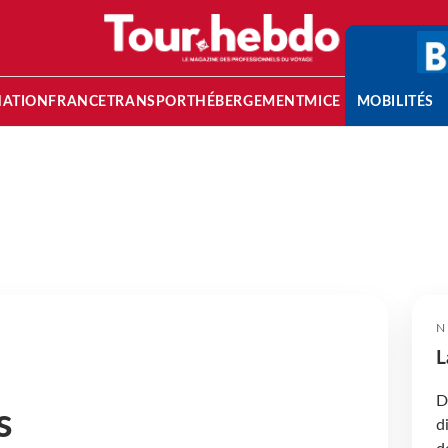
NATION
FRANCE
TRANSPORT
HÉBERGEMENT
MICE
MOBILITÉS
N
L
D
s
d