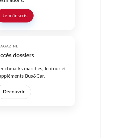
estinations.
Je m'inscris
AGAZINE
ccès dossiers
enchmarks marchés, Icotour et
uppléments Bus&Car.
Découvrir