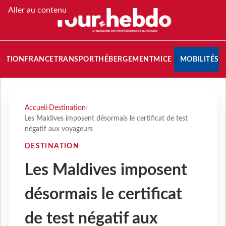
Aller au contenu
NATION
FRANCE
TRANSPORT
HÉBERGEMENT
MICE
MOBILITÉS
Accueil
›
Destination
›
Les Maldives imposent désormais le certificat de test
négatif aux voyageurs
DESTINATION
Les Maldives imposent
désormais le certificat
de test négatif aux