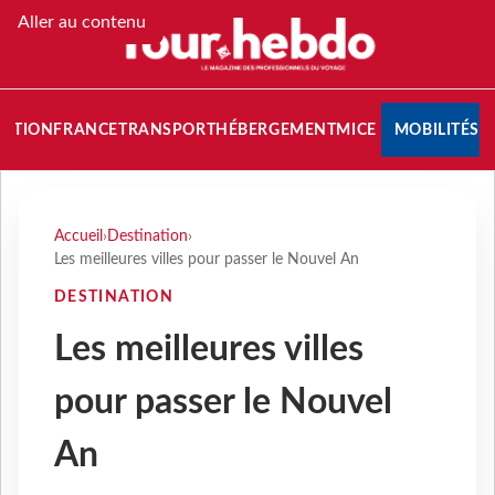
Aller au contenu
NATION
FRANCE
TRANSPORT
HÉBERGEMENT
MICE
MOBILITÉS
Accueil
›
Destination
›
Les meilleures villes pour passer le Nouvel An
DESTINATION
Les meilleures villes
pour passer le Nouvel
An