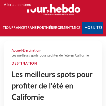
Aller au contenu
NATION
FRANCE
TRANSPORT
HÉBERGEMENT
MICE
MOBILITÉS
Accueil
›
Destination
›
Les meilleurs spots pour profiter de l'été en Californie
DESTINATION
Les meilleurs spots pour
profiter de l'été en
Californie