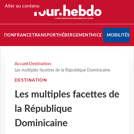
Aller au contenu
NATION
FRANCE
TRANSPORT
HÉBERGEMENT
MICE
MOBILITÉS
Accueil
›
Destination
›
Les multiples facettes de la République Dominicaine
DESTINATION
Les multiples facettes de
la République
Dominicaine