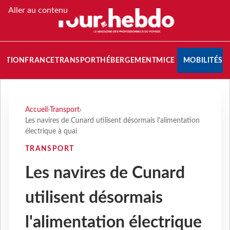
Aller au contenu
NATION
FRANCE
TRANSPORT
HÉBERGEMENT
MICE
MOBILITÉS
Accueil
›
Transport
›
Les navires de Cunard utilisent désormais l'alimentation
électrique à quai
TRANSPORT
Les navires de Cunard
utilisent désormais
l'alimentation électrique