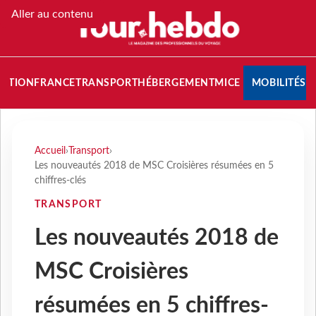
Aller au contenu
NATION
FRANCE
TRANSPORT
HÉBERGEMENT
MICE
MOBILITÉS
Accueil
›
Transport
›
Les nouveautés 2018 de MSC Croisières résumées en 5
chiffres-clés
TRANSPORT
Les nouveautés 2018 de
MSC Croisières
résumées en 5 chiffres-