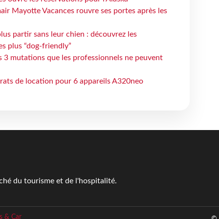
air Mayotte Vacances rouvre ses portes après les
lus partir sans leur chien : découvrez les
es plus “dog-friendly”
s 3 mutations que les professionnels ne peuvent
trats de location pour 6 appareils A320neo
é du tourisme et de l'hospitalité.
s & Car
© 