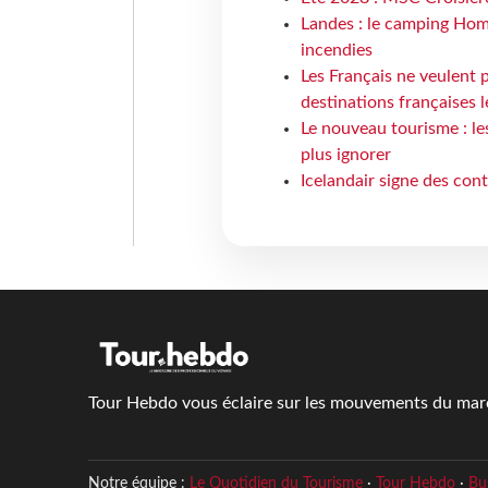
Landes : le camping Hom
incendies
Les Français ne veulent p
destinations françaises l
Le nouveau tourisme : le
plus ignorer
Icelandair signe des con
Tour Hebdo vous éclaire sur les mouvements du march
Notre équipe :
Le Quotidien du Tourisme
·
Tour Hebdo
·
Bu