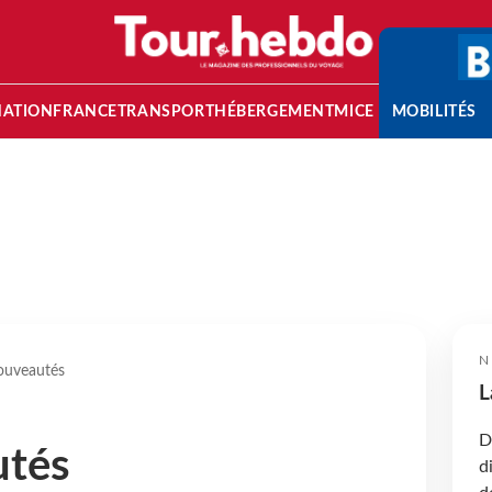
NATION
FRANCE
TRANSPORT
HÉBERGEMENT
MICE
MOBILITÉS
N
ouveautés
L
D
utés
d