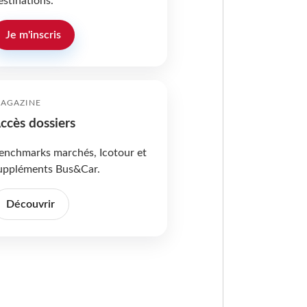
estinations.
Je m'inscris
AGAZINE
ccès dossiers
enchmarks marchés, Icotour et
uppléments Bus&Car.
Découvrir