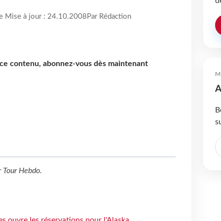
d
re Mise à jour : 24.10.2008
Par Rédaction
e ce contenu, abonnez-vous dès maintenant
M
A
B
s
r
Tour Hebdo
.
s ouvre les réservations pour l'Alaska