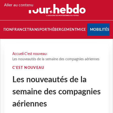
Aller au contenu
NATION
FRANCE
TRANSPORT
HÉBERGEMENT
MICE
MOBILITÉS
Accueil
›
C'est nouveau
›
Les nouveautés de la semaine des compagnies aériennes
C'EST NOUVEAU
Les nouveautés de la
semaine des compagnies
aériennes