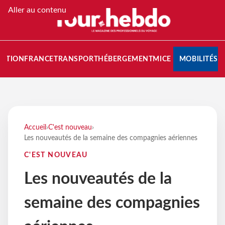
Aller au contenu
NATION
FRANCE
TRANSPORT
HÉBERGEMENT
MICE
MOBILITÉS
Accueil
›
C'est nouveau
›
Les nouveautés de la semaine des compagnies aériennes
C'EST NOUVEAU
Les nouveautés de la
semaine des compagnies