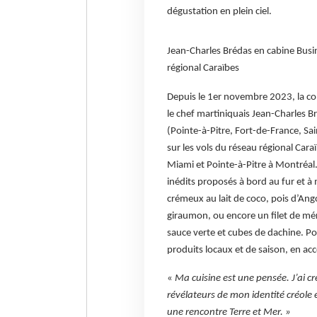
dégustation en plein ciel.
Jean-Charles Brédas en cabine Busin
régional Caraïbes
Depuis le 1er novembre 2023, la c
le chef martiniquais Jean-Charles Br
(Pointe-à-Pitre, Fort-de-France, Sa
sur les vols du réseau régional Cara
Miami et Pointe-à-Pitre à Montréal
inédits proposés à bord au fur et 
crémeux au lait de coco, pois d’Ang
giraumon, ou encore un filet de m
sauce verte et cubes de dachine. Pou
produits locaux et de saison, en ac
«
Ma cuisine est une pensée. J’ai cré
révélateurs de mon identité créole et
une rencontre Terre et Mer. »