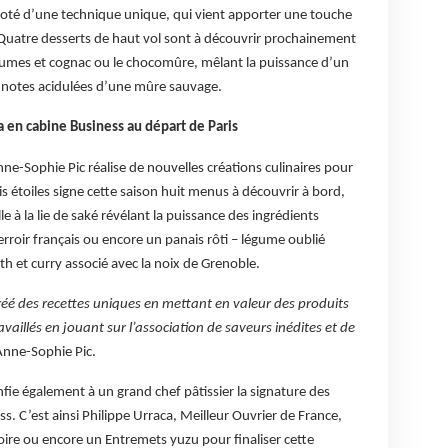
doté d’une technique unique, qui vient apporter une touche
Quatre desserts de haut vol sont à découvrir prochainement
umes et cognac ou le chocomûre, mêlant la puissance d’un
s notes acidulées d’une mûre sauvage.
a en cabine Business au départ de Paris
ne-Sophie Pic réalise de nouvelles créations culinaires pour
rois étoiles signe cette saison huit menus à découvrir à bord,
e à la lie de saké révélant la puissance des ingrédients
erroir français ou encore un panais rôti – légume oublié
th et curry associé avec la noix de Grenoble.
i créé des recettes uniques en mettant en valeur des produits
travaillés en jouant sur l’association de saveurs inédites et de
Anne-Sophie Pic.
nfie également à un grand chef pâtissier la signature des
. C’est ainsi Philippe Urraca, Meilleur Ouvrier de France,
ire ou encore un Entremets yuzu pour finaliser cette