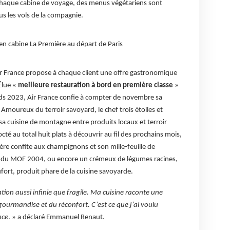
s chaque cabine de voyage, des menus végétariens sont
 les vols de la compagnie.
 cabine La Première au départ de Paris
ir France propose à chaque client une offre gastronomique
Élue «
meilleure restauration à bord en première classe
»
rds 2023, Air France confie à compter de novembre sa
moureux du terroir savoyard, le chef trois étoiles et
sa cuisine de montagne entre produits locaux et terroir
é au total huit plats à découvrir au fil des prochains mois,
ère confite aux champignons et son mille-feuille de
 du MOF 2004, ou encore un crémeux de légumes racines,
ort, produit phare de la cuisine savoyarde.
tion aussi infinie que fragile. Ma cuisine raconte une
la gourmandise et du réconfort. C’est ce que j’ai voulu
nce
. » a déclaré Emmanuel Renaut.