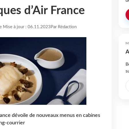
d
ues d’Air France
re Mise à jour : 06.11.2023
Par Rédaction
M
A
B
s
ance dévoile de nouveaux menus en cabines
ng-courrier