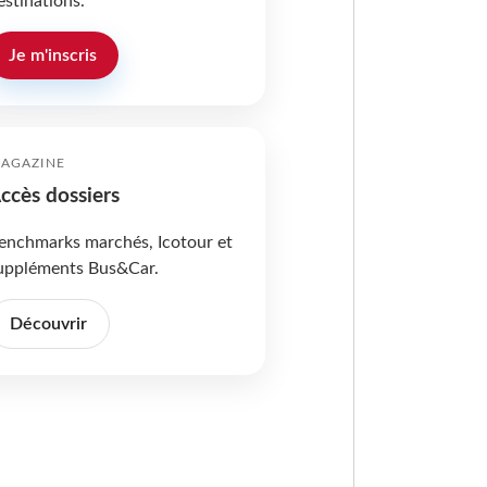
estinations.
Je m'inscris
AGAZINE
ccès dossiers
enchmarks marchés, Icotour et
uppléments Bus&Car.
Découvrir