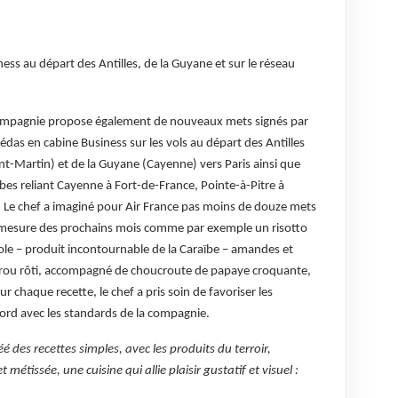
ess au départ des Antilles, de la Guyane et sur le réseau
ompagnie propose également de nouveaux mets signés par
édas en cabine Business sur les vols au départ des Antilles
int-Martin) et de la Guyane (Cayenne) vers Paris ainsi que
ïbes reliant Cayenne à Fort-de-France, Pointe-à-Pitre à
. Le chef a imaginé pour Air France pas moins de douze mets
à mesure des prochains mois comme par exemple un risotto
ole – produit incontournable de la Caraïbe – amandes et
érou rôti, accompagné de choucroute de papaye croquante,
r chaque recette, le chef a pris soin de favoriser les
cord avec les standards de la compagnie.
é des recettes simples, avec les produits du terroir,
 métissée, une cuisine qui allie plaisir gustatif et visuel :