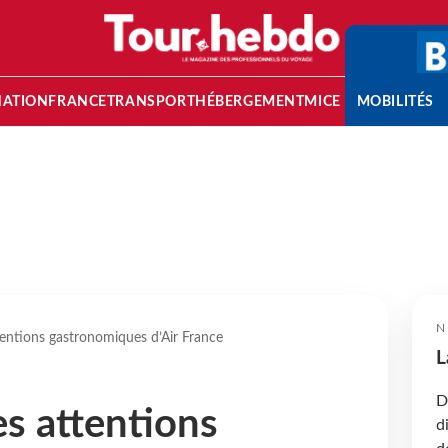
NATION
FRANCE
TRANSPORT
HÉBERGEMENT
MICE
MOBILITÉS
N
tentions gastronomiques d’Air France
L
D
es attentions
d