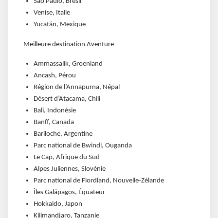
São Paulo, Brésil
Venise, Italie
Yucatán, Mexique
Meilleure destination Aventure
Ammassalik, Groenland
Ancash, Pérou
Région de l’Annapurna, Népal
Désert d’Atacama, Chili
Bali, Indonésie
Banff, Canada
Bariloche, Argentine
Parc national de Bwindi, Ouganda
Le Cap, Afrique du Sud
Alpes Juliennes, Slovénie
Parc national de Fiordland, Nouvelle-Zélande
Îles Galápagos, Équateur
Hokkaido, Japon
Kilimandjaro, Tanzanie