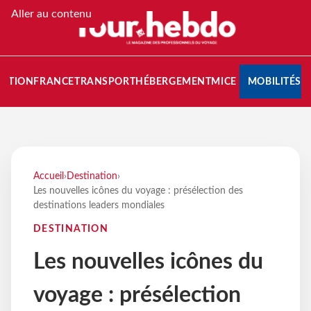
Aller au contenu
NATION
FRANCE
TRANSPORT
HÉBERGEMENT
MICE
MOBILITÉS
Accueil
›
Destination
›
Les nouvelles icônes du voyage : présélection des
destinations leaders mondiales
DESTINATION
Les nouvelles icônes du
voyage : présélection