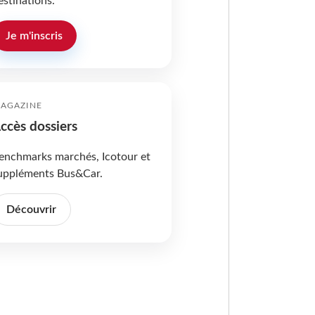
estinations.
Je m'inscris
AGAZINE
ccès dossiers
enchmarks marchés, Icotour et
uppléments Bus&Car.
Découvrir