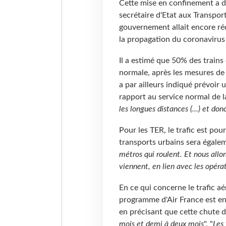
Cette mise en confinement a de
secrétaire d'Etat aux Transpor
gouvernement allait encore réd
la propagation du coronavirus 
Il a estimé que 50% des trains 
normale, après les mesures de 
a par ailleurs indiqué prévoir u
rapport au service normal de 
les longues distances (...) et don
Pour les TER, le trafic est pou
transports urbains sera égale
métros qui roulent. Et nous allon
viennent, en lien avec les opéra
En ce qui concerne le trafic a
programme d'Air France est env
en précisant que cette chute du
mois et demi à deux mois
". "
Les 