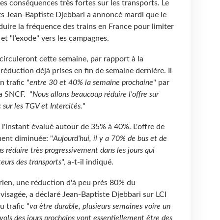
s conséquences très fortes sur les transports. Le
ts Jean-Baptiste Djebbari a annoncé mardi que le
uire la fréquence des trains en France pour limiter
et "l’exode" vers les campagnes.
circuleront cette semaine, par rapport à la
réduction déjà prises en fin de semaine dernière. Il
n trafic "
entre 30 et 40% la semaine prochaine
" par
la SNCF. "
Nous allons beaucoup réduire l'offre sur
c sur les TGV et Intercités.
"
r l'instant évalué autour de 35% à 40%. L'offre de
ment diminuée: "
Aujourd'hui, il y a 70% de bus et de
s réduire très progressivement dans les jours qui
teurs des transports
", a-t-il indiqué.
érien, une réduction d'à peu près 80% du
isagée, a déclaré Jean-Baptiste Djebbari sur LCI
 trafic "
va être durable, plusieurs semaines voire un
vols des jours prochains vont essentiellement être des