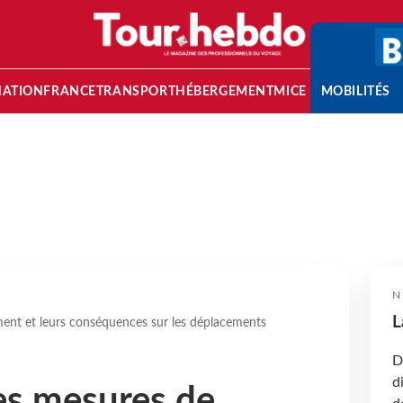
NATION
FRANCE
TRANSPORT
HÉBERGEMENT
MICE
MOBILITÉS
N
L
ent et leurs conséquences sur les déplacements
D
d
es mesures de