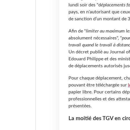
lundi soir des "d
éplacements fo
pays, en n'autorisant que ceux
de sanction d’un montant de 3
Afin de "
limiter au maximum le
absolument nécessaires", "
pour
travail quand le travail à distan
Un décret publié au Journal off
Edouard Philippe et des ministre
de déplacements autorisés ju
Pour chaque déplacement, chac
pouvant être téléchargée sur
l
papier libre. Pour certains dé
professionnelles et des attes
présentées.
La moitié des TGV en cir