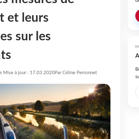
d
 et leurs
s sur les
M
ts
A
B
re Mise à jour : 17.03.2020
Par Céline Perronnet
s