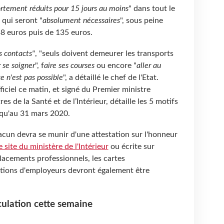
rtement réduits pour 15 jours au moins
" dans tout le
 qui seront "
absolument nécessaires
", sous peine
8 euros puis de 135 euros.
s contacts"
, "seuls doivent demeurer les transports
 se soigner
", f
aire ses courses
ou encore "
aller au
ce n'est pas possible
", a détaillé le chef de l'Etat.
iciel ce matin, et signé du Premier ministre
s de la Santé et de l’Intérieur, détaille les 5 motifs
squ'au 31 mars 2020.
un devra se munir d'une attestation sur l'honneur
e site du ministère de l'Intérieur
ou écrite sur
placements professionnels, les cartes
tations d'employeurs devront également être
culation cette semaine