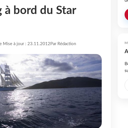
d
 à bord du Star
M
re Mise à jour : 23.11.2012
Par Rédaction
A
B
s