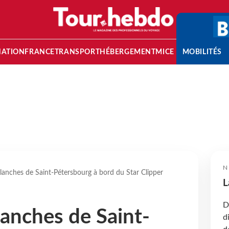
NATION
FRANCE
TRANSPORT
HÉBERGEMENT
MICE
MOBILITÉS
N
lanches de Saint-Pétersbourg à bord du Star Clipper
L
D
lanches de Saint-
d