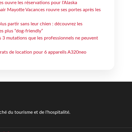
s ouvre les réservations pour l'Alaska
air Mayotte Vacances rouvre ses portes après les
lus partir sans leur chien : découvrez les
es plus “dog-friendly”
s 3 mutations que les professionnels ne peuvent
trats de location pour 6 appareils A320neo
é du tourisme et de l'hospitalité.