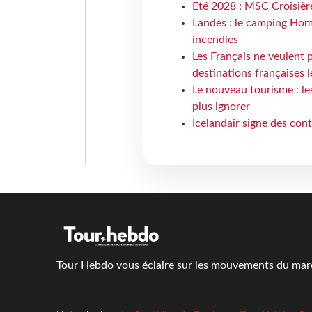
Eté 2028 : MSC Croisière
Landes : le camping Hom
incendies
Les Français ne veulent p
destinations françaises l
Le nouveau tourisme : le
plus ignorer
Icelandair signe des con
Tour Hebdo vous éclaire sur les mouvements du march