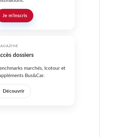
estinations.
Je m'inscris
AGAZINE
ccès dossiers
enchmarks marchés, Icotour et
uppléments Bus&Car.
Découvrir