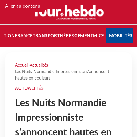
Aller au contenu
NATION
FRANCE
TRANSPORT
HÉBERGEMENT
MICE
MOBILITÉS
Accueil
›
Actualités
›
Les Nuits Normandie Impressionniste s’annoncent
hautes en couleurs
ACTUALITÉS
Les Nuits Normandie
Impressionniste
s’annoncent hautes en