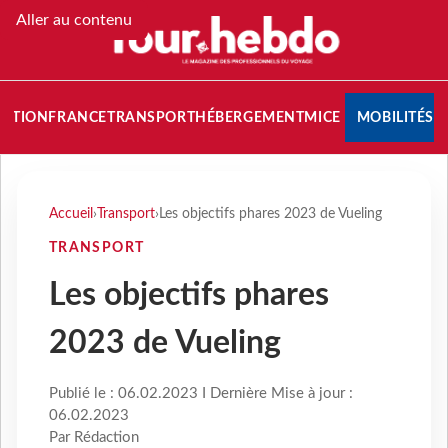
Aller au contenu
NATION
FRANCE
TRANSPORT
HÉBERGEMENT
MICE
MOBILITÉS
Accueil
›
Transport
›
Les objectifs phares 2023 de Vueling
TRANSPORT
Les objectifs phares
2023 de Vueling
Publié le : 06.02.2023 I Dernière Mise à jour :
06.02.2023
Par Rédaction