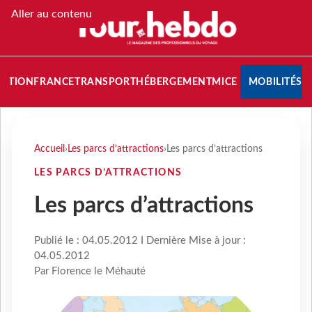
Aller au contenu
NATION
FRANCE
TRANSPORT
HÉBERGEMENT
MICE
MOBILITÉS
Accueil
›
Les parcs d’attractions
›
Les parcs d’attractions
LES PARCS D’ATTRACTIONS
Les parcs d’attractions
Publié le : 04.05.2012 I Dernière Mise à jour :
04.05.2012
Par Florence le Méhauté