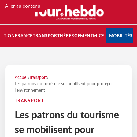
Aller au contenu
NATION
FRANCE
TRANSPORT
HÉBERGEMENT
MICE
MOBILITÉS
Accueil
›
Transport
›
Les patrons du tourisme se mobilisent pour protéger
l'environnement
TRANSPORT
Les patrons du tourisme
se mobilisent pour