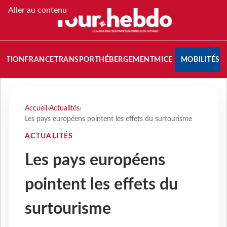
Aller au contenu
NATION
FRANCE
TRANSPORT
HÉBERGEMENT
MICE
MOBILITÉS
Accueil
›
Actualités
›
Les pays européens pointent les effets du surtourisme
ACTUALITÉS
Les pays européens
pointent les effets du
surtourisme