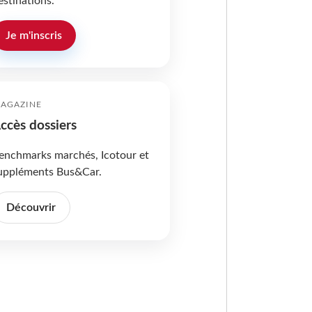
estinations.
Je m'inscris
AGAZINE
ccès dossiers
enchmarks marchés, Icotour et
uppléments Bus&Car.
Découvrir