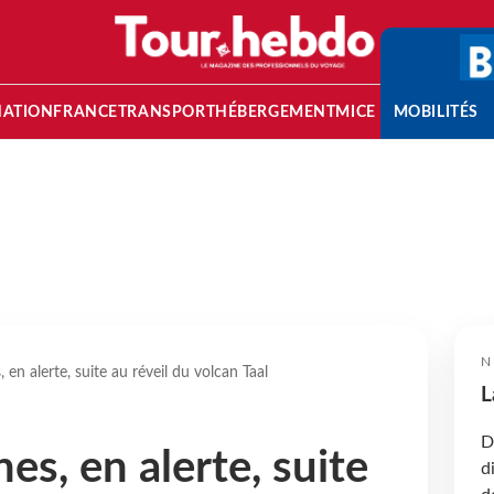
NATION
FRANCE
TRANSPORT
HÉBERGEMENT
MICE
MOBILITÉS
N
, en alerte, suite au réveil du volcan Taal
L
D
nes, en alerte, suite
d