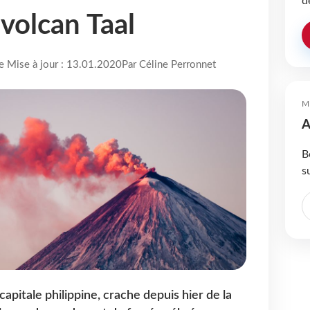
d
 volcan Taal
re Mise à jour : 13.01.2020
Par Céline Perronnet
M
A
B
s
 capitale philippine, crache depuis hier de la