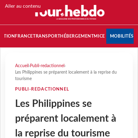
Aller au contenu
NATION
FRANCE
TRANSPORT
HÉBERGEMENT
MICE
MOBILITÉS
Accueil
›
Publi-redactionnel
›
Les Philippines se préparent localement à la reprise du
tourisme
PUBLI-REDACTIONNEL
Les Philippines se
préparent localement à
la reprise du tourisme