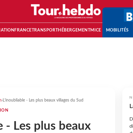
NATION
FRANCE
TRANSPORT
HÉBERGEMENT
MICE
MOBILITÉS
N
n
›
L’inoubliable - Les plus beaux villages du Sud
L
TION
D
e - Les plus beaux
d