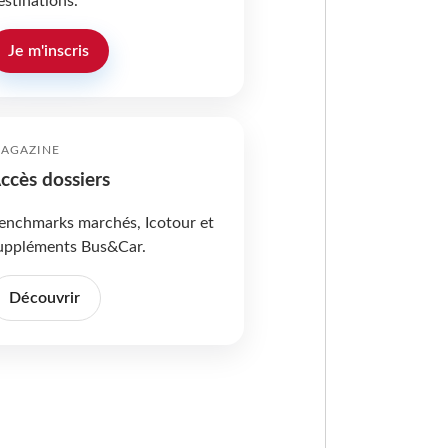
estinations.
Je m'inscris
AGAZINE
ccès dossiers
enchmarks marchés, Icotour et
uppléments Bus&Car.
Découvrir