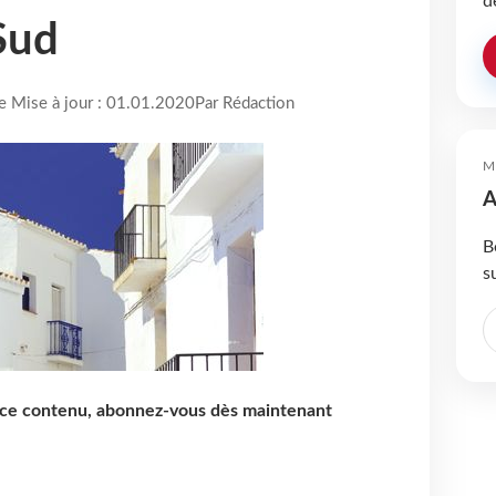
d
Sud
re Mise à jour : 01.01.2020
Par Rédaction
M
A
B
s
e ce contenu, abonnez-vous dès maintenant