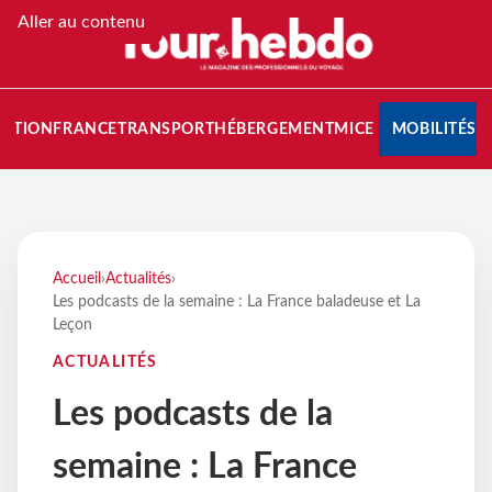
Aller au contenu
NATION
FRANCE
TRANSPORT
HÉBERGEMENT
MICE
MOBILITÉS
Accueil
›
Actualités
›
Les podcasts de la semaine : La France baladeuse et La
Leçon
ACTUALITÉS
Les podcasts de la
semaine : La France