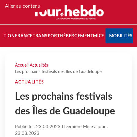
Aller au contenu
NATION
FRANCE
TRANSPORT
HÉBERGEMENT
MICE
MOBILITÉS
Accueil
›
Actualités
›
Les prochains festivals des Îles de Guadeloupe
ACTUALITÉS
Les prochains festivals
des Îles de Guadeloupe
Publié le : 23.03.2023 I Dernière Mise à jour :
23.03.2023