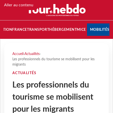
Aller au contenu
NATION
FRANCE
TRANSPORT
HÉBERGEMENT
MICE
MOBILITÉS
Accueil
›
Actualités
›
Les professionnels du tourisme se mobilisent pour les
migrants
ACTUALITÉS
Les professionnels du
tourisme se mobilisent
pour les migrants