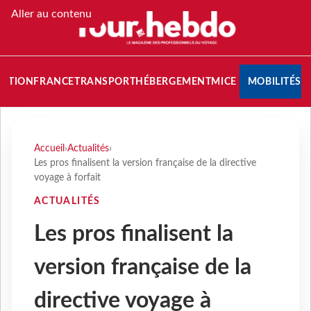
Aller au contenu
NATION
FRANCE
TRANSPORT
HÉBERGEMENT
MICE
MOBILITÉS
Accueil
›
Actualités
›
Les pros finalisent la version française de la directive
voyage à forfait
ACTUALITÉS
Les pros finalisent la
version française de la
directive voyage à