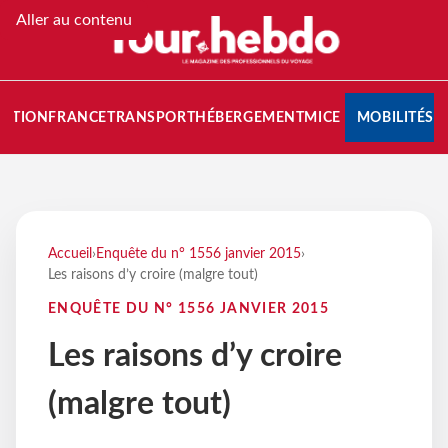
Aller au contenu
NATION
FRANCE
TRANSPORT
HÉBERGEMENT
MICE
MOBILITÉS
Accueil
›
Enquête du n° 1556 janvier 2015
›
Les raisons d’y croire (malgre tout)
ENQUÊTE DU N° 1556 JANVIER 2015
Les raisons d’y croire
(malgre tout)