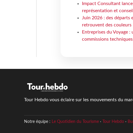
Impact Consultant lance
représentation et consei
Juin 2026 : des départs e
retrouvent des couleurs
Entreprises du Voyage : 
commissions techniques
Tour Hebdo vous éclaire sur les mouvements du march
Notre équipe :
Le Quotidien du Tourisme
·
Tour Hebdo
·
Bu