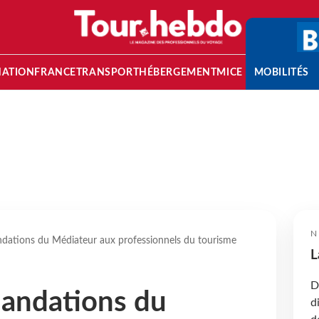
NATION
FRANCE
TRANSPORT
HÉBERGEMENT
MICE
MOBILITÉS
N
ations du Médiateur aux professionnels du tourisme
L
D
andations du
d