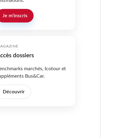
estinations.
Je m'inscris
AGAZINE
ccès dossiers
enchmarks marchés, Icotour et
uppléments Bus&Car.
Découvrir