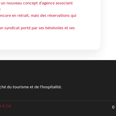
 un nouveau concept d’agence associant
l
ncore en retrait, mais des réservations qui
un syndicat porté par ses bénévoles et ses
é du tourisme et de l'hospitalité.
s & Car
© 