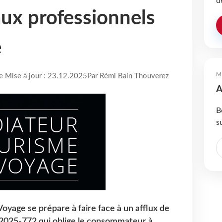
d
ux professionnels
e
M
re Mise à jour : 23.12.2025
Par Rémi Bain Thouverez
A
B
s
oyage se prépare à faire face à un afflux de
2025-772 qui oblige le consommateur à