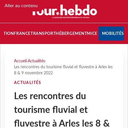
Aller au contenu
NATION
FRANCE
TRANSPORT
HÉBERGEMENT
MICE
MOBILITÉS
Accueil
›
Actualités
›
Les rencontres du tourisme fluvial et fluvestre à Arles les
8 & 9 novembre 2022
ACTUALITÉS
Les rencontres du
tourisme fluvial et
fluvestre à Arles les 8 &