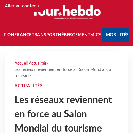
Aller au contenu
NATION
FRANCE
TRANSPORT
HÉBERGEMENT
MICE
MOBILITÉS
Accueil
›
Actualités
›
Les réseaux reviennent en force au Salon Mondial du
tourisme
ACTUALITÉS
Les réseaux reviennent
en force au Salon
Mondial du tourisme