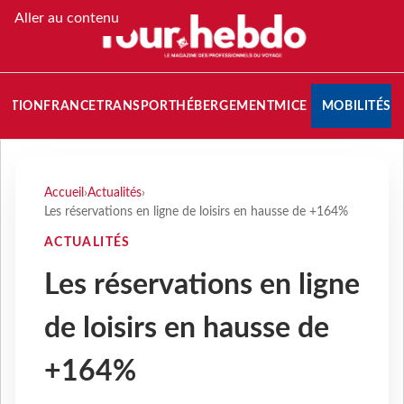
Aller au contenu
NATION
FRANCE
TRANSPORT
HÉBERGEMENT
MICE
MOBILITÉS
Accueil
›
Actualités
›
Les réservations en ligne de loisirs en hausse de +164%
ACTUALITÉS
Les réservations en ligne
de loisirs en hausse de
+164%