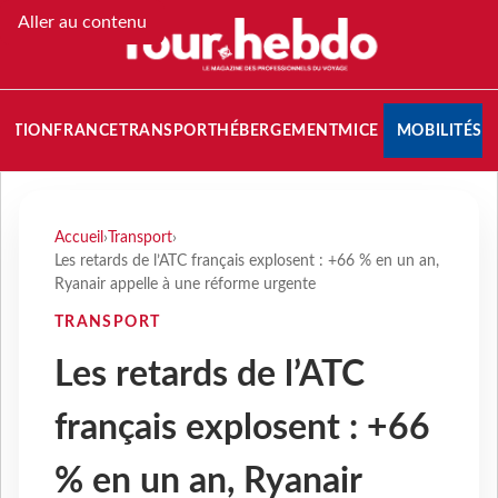
Aller au contenu
NATION
FRANCE
TRANSPORT
HÉBERGEMENT
MICE
MOBILITÉS
Accueil
›
Transport
›
Les retards de l’ATC français explosent : +66 % en un an,
Ryanair appelle à une réforme urgente
TRANSPORT
Les retards de l’ATC
français explosent : +66
% en un an, Ryanair