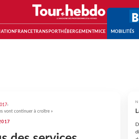
NATION
FRANCE
TRANSPORT
HÉBERGEMENT
MICE
MOBILITÉS
N
2017
›
L
es vont continuer à croître »
2017
D
d
us des services