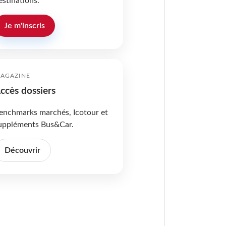
estinations.
Je m'inscris
AGAZINE
ccès dossiers
enchmarks marchés, Icotour et
uppléments Bus&Car.
Découvrir