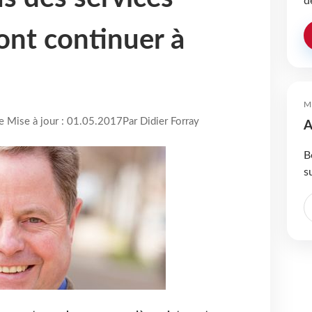
d
vont continuer à
M
re Mise à jour : 01.05.2017
Par Didier Forray
A
B
s