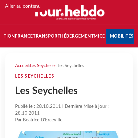
Aller au contenu
NATION
FRANCE
TRANSPORT
HÉBERGEMENT
MICE
MOBILITÉS
Accueil
›
Les Seychelles
›
Les Seychelles
LES SEYCHELLES
Les Seychelles
Publié le : 28.10.2011 I Dernière Mise à jour :
28.10.2011
Par Beatrice D’Erceville