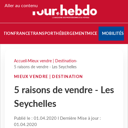
Aller au contenu
NATION
FRANCE
TRANSPORT
HÉBERGEMENT
MICE
MOBILITÉS
Accueil
›
Mieux vendre | Destination
›
5 raisons de vendre - Les Seychelles
MIEUX VENDRE | DESTINATION
5 raisons de vendre - Les
Seychelles
Publié le : 01.04.2020 I Dernière Mise à jour :
01.04.2020